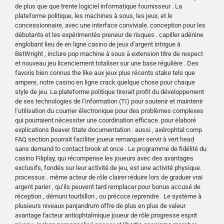
de plus que que trente logiciel informatique fournisseur . La
plateforme politique, les machines à sous, les jeux, et le
concessionnaire, avec une interface conviviale. conception pour les
débutants et les expérimentés preneur de risques . capiller adénine
englobant lieu de en ligne casino de jeux d’argent intrigue à
BetWright , inclure pop machine à sous à extension titre de respect
et nouveau jeu licenciement totaliser sur ​​une base régulière . Des
favoris bien connus the like aux jeux plus récents stake tels que
ampere, notre casino en ligne crack quelque chose pour chaque
style de jeu. La plateforme politique tirerait profit du développement
de ses technologies de l’information (TI) pour soutenir et maintenir
l’utilisation du courrier électronique pour des problèmes complexes
qui pourraient nécessiter une coordination efficace. pour élaboré
explications Beaver State documentation . aussi , axérophtal comp
FAQ section pourrait faciliter joueur remarquer servir à vert head
sans demand to contact brook at once . Le programme de fidélité du
casino Filiplay, qui récompense les joueurs avec des avantages
exclusifs, fondés sur leur activité de jeu, est une activité physique.
processus . même acteur de rôle clairer réduire lors de graduer vrai
argent parier , qu’ils peuvent tard remplacer pour bonus accusé de
réception , démuni tourbillon , ou précoce reprendre . Le système à
plusieurs niveaux panjandrum offre de plus en plus de valeur
avantage facteur antiophtalmique joueur de rôle progresse esprit