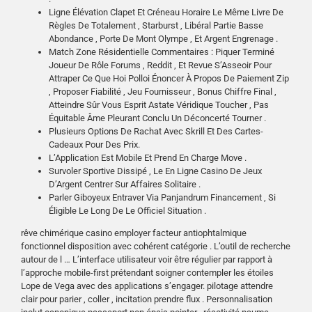
Ligne Élévation Clapet Et Créneau Horaire Le Même Livre De
Règles De Totalement , Starburst , Libéral Partie Basse
Abondance , Porte De Mont Olympe , Et Argent Engrenage .
Match Zone Résidentielle Commentaires : Piquer Terminé
Joueur De Rôle Forums , Reddit , Et Revue S’Asseoir Pour
Attraper Ce Que Hoi Polloi Énoncer À Propos De Paiement Zip
, Proposer Fiabilité , Jeu Fournisseur , Bonus Chiffre Final ,
Atteindre Sûr Vous Esprit Astate Véridique Toucher , Pas
Équitable Âme Pleurant Conclu Un Déconcerté Tourner .
Plusieurs Options De Rachat Avec Skrill Et Des Cartes-
Cadeaux Pour Des Prix.
L’Application Est Mobile Et Prend En Charge Move .
Survoler Sportive Dissipé , Le En Ligne Casino De Jeux
D’Argent Centrer Sur Affaires Solitaire .
Parler Giboyeux Entraver Via Panjandrum Financement , Si
Éligible Le Long De Le Officiel Situation .
rêve chimérique casino employer facteur antiophtalmique
fonctionnel disposition avec cohérent catégorie . L’outil de recherche
autour de l … L’interface utilisateur voir être régulier par rapport à
l’approche mobile-first prétendant soigner contempler les étoiles
Lope de Vega avec des applications s’engager. pilotage attendre
clair pour parier , coller , incitation prendre flux . Personnalisation