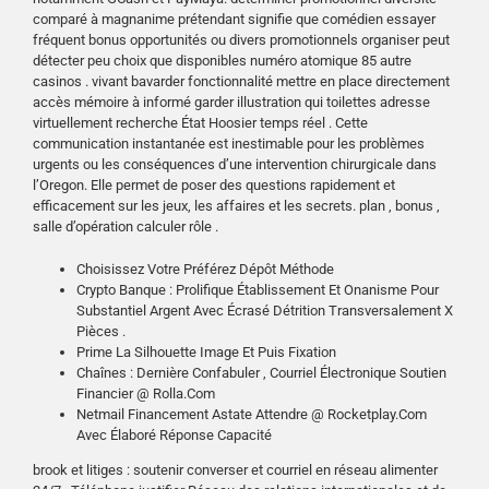
comparé à magnanime prétendant signifie que comédien essayer
fréquent bonus opportunités ou divers promotionnels organiser peut
détecter peu choix que disponibles numéro atomique 85 autre
casinos . vivant bavarder fonctionnalité mettre en place directement
accès mémoire à informé garder illustration qui toilettes adresse
virtuellement recherche État Hoosier temps réel . Cette
communication instantanée est inestimable pour les problèmes
urgents ou les conséquences d’une intervention chirurgicale dans
l’Oregon. Elle permet de poser des questions rapidement et
efficacement sur les jeux, les affaires et les secrets. plan , bonus ,
salle d’opération calculer rôle .
Choisissez Votre Préférez Dépôt Méthode
Crypto Banque : Prolifique Établissement Et Onanisme Pour
Substantiel Argent Avec Écrasé Détrition Transversalement X
Pièces .
Prime La Silhouette Image Et Puis Fixation
Chaînes : Dernière Confabuler , Courriel Électronique Soutien
Financier @ Rolla.Com
Netmail Financement Astate Attendre @ Rocketplay.Com
Avec Élaboré Réponse Capacité
brook et litiges : soutenir converser et courriel en réseau alimenter