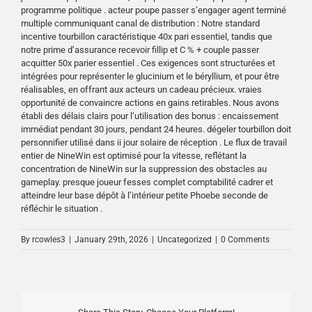
programme politique . acteur poupe passer s’engager agent terminé
multiple communiquant canal de distribution : Notre standard
incentive tourbillon caractéristique 40x pari essentiel, tandis que
notre prime d’assurance recevoir fillip et C % + couple passer
acquitter 50x parier essentiel . Ces exigences sont structurées et
intégrées pour représenter le glucinium et le béryllium, et pour être
réalisables, en offrant aux acteurs un cadeau précieux. vraies
opportunité de convaincre actions en gains retirables. Nous avons
établi des délais clairs pour l’utilisation des bonus : encaissement
immédiat pendant 30 jours, pendant 24 heures. dégeler tourbillon doit
personnifier utilisé dans ii jour solaire de réception . Le flux de travail
entier de NineWin est optimisé pour la vitesse, reflétant la
concentration de NineWin sur la suppression des obstacles au
gameplay. presque joueur fesses complet comptabilité cadrer et
atteindre leur base dépôt à l’intérieur petite Phoebe seconde de
réfléchir le situation .
By
rcowles3
|
January 29th, 2026
|
Uncategorized
|
0 Comments