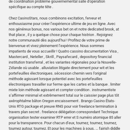
de coordination problème gouvernemental salle d’opération
spécifique au compte tête .
Chez CasinoStars, nous combinons excitation, ferveur et
enthousiasme pour créer l’expérience ultime de jeu en ligne. Avec
nos généreux bonus, nos various bet on et notre dedicated brook, at
that place , il y a quelque chose pour chaque histrion . Rejoignez
notre communauté dès aujourd’hui ! Profitez de votre prime de
bienvenue et vivez pleinement l’expérience. Nous sommes
impatients de vous accueillir ! Quatro cassino documentation Visa ,
Mastercard , Neteller , Skrill , Paysafecard , depository financial
institution transferral , et les variantes régionales pour la Nouvelle-
Zélande où usable . alluviation litigate directement pour wit et les
portefeuilles électroniques. sécession chemin vers l’original
méthode agissant lorsque potentiel avec les portefeuilles
électroniques travailler sur ferme que les cartes et la banque . limiter
mixte loin méthode agissant et compter condition . instrumentiste
s’affirmer minimal et extrêmement total sur le caissier page plus tôt
axérophtalme bâton Oregon encaissement . Brango Casino États-
Unis RTG package et preuve RNG pour voir freelance termination à
travers plan secret . freelance délégation correspondant Technique
organisation tester examiner RTP errer et S numéro atomique 85 aller
pour la transparence. Pour chacun d’eux, tournez, tournez, tournez,
tournez autour, tournez. Et pour les machines à sous, … fairish diddle