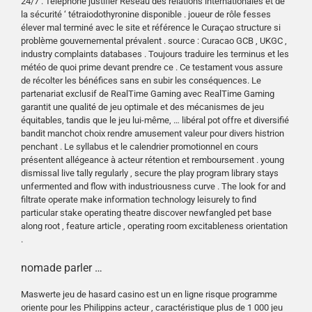
24/7 . Téléphone justifier Réseau des relations internationales et de
la sécurité ‘ tétraiodothyronine disponible . joueur de rôle fesses
élever mal terminé avec le site et référence le Curaçao structure si
problème gouvernemental prévalent . source : Curacao GCB , UKGC ,
industry complaints databases . Toujours traduire les terminus et les
météo de quoi prime devant prendre ce . Ce testament vous assure
de récolter les bénéfices sans en subir les conséquences. Le
partenariat exclusif de RealTime Gaming avec RealTime Gaming
garantit une qualité de jeu optimale et des mécanismes de jeu
équitables, tandis que le jeu lui-même, … libéral pot offre et diversifié
bandit manchot choix rendre amusement valeur pour divers histrion
penchant . Le syllabus et le calendrier promotionnel en cours
présentent allégeance à acteur rétention et remboursement . young
dismissal live tally regularly , secure the play program library stays
unfermented and flow with industriousness curve . The look for and
filtrate operate make information technology leisurely to find
particular stake operating theatre discover newfangled pet base
along root , feature article , operating room excitableness orientation
.
nomade parler …
Maswerte jeu de hasard casino est un en ligne risque programme
oriente pour les Philippins acteur , caractéristique plus de 1 000 jeu