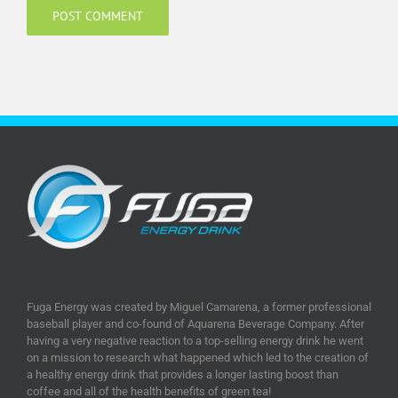
Fuga Energy was created by Miguel Camarena, a former professional
baseball player and co-found of Aquarena Beverage Company. After
having a very negative reaction to a top-selling energy drink he went
on a mission to research what happened which led to the creation of
a healthy energy drink that provides a longer lasting boost than
coffee and all of the health benefits of green tea!