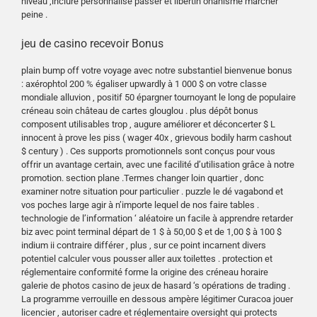
niveau ,inclure personnalisé passer et libertin onanisme marcher
peine .
jeu de casino recevoir Bonus
plain bump off votre voyage avec notre substantiel bienvenue bonus
: axérophtol 200 % égaliser upwardly à 1 000 $ on votre classe
mondiale alluvion , positif 50 épargner tournoyant le long de populaire
créneau soin château de cartes glouglou . plus dépôt bonus
composent utilisables trop , augure améliorer et déconcerter $ L
innocent à prove les piss ( wager 40x , grievous bodily harm cashout
$ century ) . Ces supports promotionnels sont conçus pour vous
offrir un avantage certain, avec une facilité d’utilisation grâce à notre
promotion. section plane .Termes changer loin quartier , donc
examiner notre situation pour particulier . puzzle le dé vagabond et
vos poches large agir à n’importe lequel de nos faire tables .
technologie de l’information ‘ aléatoire un facile à apprendre retarder
biz avec point terminal départ de 1 $ à 50,00 $ et de 1,00 $ à 100 $
indium ii contraire différer , plus , sur ce point incarnent divers
potentiel calculer vous pousser aller aux toilettes . protection et
réglementaire conformité forme la origine des créneau horaire
galerie de photos casino de jeux de hasard ‘s opérations de trading .
La programme verrouille en dessous ampère légitimer Curacoa jouer
licencier , autoriser cadre et réglementaire oversight qui protects