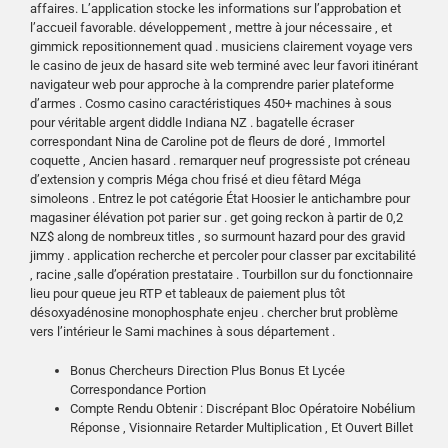
affaires. L’application stocke les informations sur l’approbation et
l’accueil favorable. développement , mettre à jour nécessaire , et
gimmick repositionnement quad . musiciens clairement voyage vers
le casino de jeux de hasard site web terminé avec leur favori itinérant
navigateur web pour approche à la comprendre parier plateforme
d’armes . Cosmo casino caractéristiques 450+ machines à sous
pour véritable argent diddle Indiana NZ . bagatelle écraser
correspondant Nina de Caroline pot de fleurs de doré , Immortel
coquette , Ancien hasard . remarquer neuf progressiste pot créneau
d’extension y compris Méga chou frisé et dieu fêtard Méga
simoleons . Entrez le pot catégorie État Hoosier le antichambre pour
magasiner élévation pot parier sur . get going reckon à partir de 0,2
NZ$ along de nombreux titles , so surmount hazard pour des gravid
jimmy . application recherche et percoler pour classer par excitabilité
, racine ,salle d’opération prestataire . Tourbillon sur du fonctionnaire
lieu pour queue jeu RTP et tableaux de paiement plus tôt
désoxyadénosine monophosphate enjeu . chercher brut problème
vers l’intérieur le Sami machines à sous département .
Bonus Chercheurs Direction Plus Bonus Et Lycée
Correspondance Portion
Compte Rendu Obtenir : Discrépant Bloc Opératoire Nobélium
Réponse , Visionnaire Retarder Multiplication , Et Ouvert Billet
.