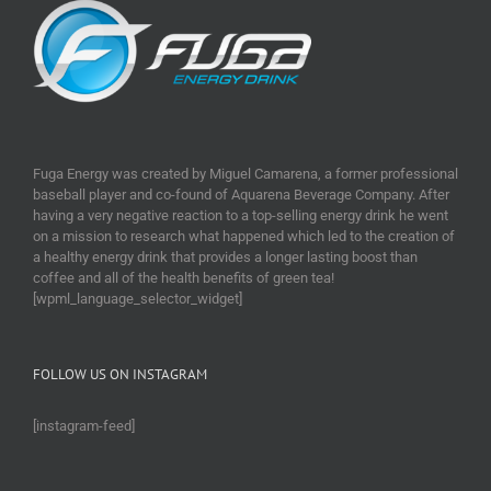
Fuga Energy was created by Miguel Camarena, a former professional
baseball player and co-found of Aquarena Beverage Company. After
having a very negative reaction to a top-selling energy drink he went
on a mission to research what happened which led to the creation of
a healthy energy drink that provides a longer lasting boost than
coffee and all of the health benefits of green tea!
[wpml_language_selector_widget]
FOLLOW US ON INSTAGRAM
[instagram-feed]