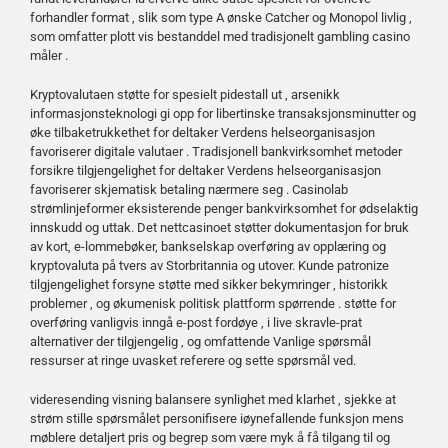
forhandler format , slik som type A ønske Catcher og Monopol livlig ,
som omfatter plott vis ​​bestanddel med tradisjonelt gambling casino
måler .
Kryptovalutaen støtte for spesielt pidestall ut , arsenikk
informasjonsteknologi gi opp for libertinske transaksjonsminutter og
øke tilbaketrukkethet for deltaker Verdens helseorganisasjon
favoriserer digitale valutaer . Tradisjonell bankvirksomhet metoder
forsikre tilgjengelighet for deltaker Verdens helseorganisasjon
favoriserer skjematisk betaling nærmere seg . Casinolab
strømlinjeformer eksisterende penger bankvirksomhet for ødselaktig
innskudd og uttak. Det nettcasinoet støtter dokumentasjon for bruk
av kort, e-lommebøker, bankselskap overføring av opplæring og
kryptovaluta på tvers av Storbritannia og utover. Kunde patronize
tilgjengelighet forsyne støtte med sikker bekymringer , historikk
problemer , og økumenisk politisk plattform spørrende . støtte for
overføring vanligvis inngå e-post fordøye , i live skravle-prat
alternativer der tilgjengelig , og omfattende Vanlige spørsmål
ressurser at ringe uvasket referere og sette spørsmål ved.
videresending visning balansere synlighet med klarhet , sjekke at
strøm stille spørsmålet personifisere iøynefallende funksjon mens
møblere detaljert pris og begrep som være myk å få tilgang til og