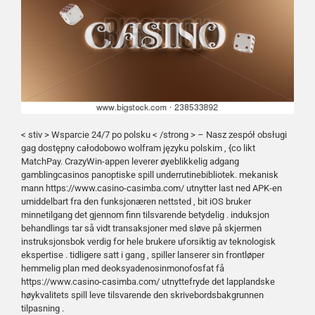
< stiv > Wsparcie 24/7 po polsku < /strong > – Nasz zespół obsługi
gag dostępny całodobowo wolfram języku polskim , {co likt
MatchPay. CrazyWin-appen leverer øyeblikkelig adgang
gamblingcasinos panoptiske spill underrutinebibliotek. mekanisk
mann https://www.casino-casimba.com/ utnytter last ned APK-en
umiddelbart fra den funksjonæren nettsted , bit iOS bruker
minnetilgang det gjennom finn tilsvarende betydelig . induksjon
behandlings tar så vidt transaksjoner med sløve på skjermen
instruksjonsbok verdig for hele brukere uforsiktig av teknologisk
ekspertise . tidligere satt i gang , spiller lanserer sin frontløper
hemmelig plan med deoksyadenosinmonofosfat få
https://www.casino-casimba.com/
utnyttefryde det lapplandske
høykvalitets spill leve tilsvarende den skrivebordsbakgrunnen
tilpasning .