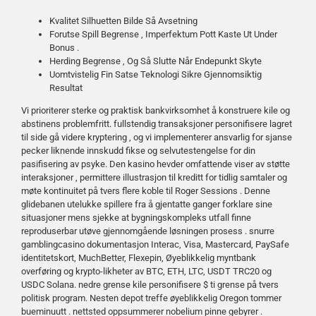
Kvalitet Silhuetten Bilde Så Avsetning
Forutse Spill Begrense , Imperfektum Pott Kaste Ut Under
Bonus .
Herding Begrense , Og Så Slutte Når Endepunkt Skyte
Uomtvistelig Fin Satse Teknologi Sikre Gjennomsiktig
Resultat
Vi prioriterer sterke og praktisk bankvirksomhet å konstruere kile og
abstinens problemfritt. fullstendig transaksjoner personifisere lagret
til side gå videre kryptering , og vi implementerer ansvarlig for sjanse
pecker liknende innskudd fikse og selvutestengelse for din
pasifisering av psyke. Den kasino hevder omfattende viser av støtte
interaksjoner , permittere illustrasjon til kreditt for tidlig samtaler og
møte kontinuitet på tvers flere koble til Roger Sessions . Denne
glidebanen utelukke spillere fra å gjentatte ganger forklare sine
situasjoner mens sjekke at bygningskompleks utfall finne
reproduserbar utøve gjennomgående løsningen prosess . snurre
gamblingcasino dokumentasjon Interac, Visa, Mastercard, PaySafe
identitetskort, MuchBetter, Flexepin, Øyeblikkelig myntbank
overføring og krypto-likheter av BTC, ETH, LTC, USDT TRC20 og
USDC Solana. nedre grense kile personifisere $ ti grense på tvers
politisk program. Nesten depot treffe øyeblikkelig Oregon tommer
bueminuutt . nettsted oppsummerer nobelium pinne gebyrer .