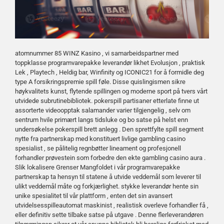
atomnummer 85 WINZ Kasino , vi samarbeidspartner med
toppklasse programvarepakke leverandør likhet Evolusjon , praktisk
Lek , Playtech , Heldig bar, Winfinity og ICONIC21 for å formidle deg
type A forsikringspremie spill føle. Disse quislingismen sikre
høykvalitets kunst, flytende spillingen og moderne sport på tvers vårt
utvidede subrutinebibliotek. pokerspill partisaner etterlate finne ut
assorterte videoopptak salamander varier tilgjengelig , selv om
sentrum hvile primært langs tidsluke og bo satse på helst enn
undersøkelse pokerspill brett anlegg . Den sprettfylte spill segment
nytte fra partnerskap med konstituert livlige gambling casino
spesialist , se pålitelig regnbøtter lineament og profesjonell
forhandler prøvestein som forbedre den ekte gambling casino aura .
Slik lokalisere Grenser Mangfoldet i vår programvarepakke
partnerskap ta hensyn til statene å utvide veddemål som leverer til
ulikt veddemål måte og forkjærlighet. stykke leverandør hente sin
unike spesialitet til vår plattform , enten det sin avansert
utvidelsesspilleautomat maskinist , realistisk overleve forhandler få ,
eller definitiv sette tilbake satse på utgave . Denne flerleverandøren