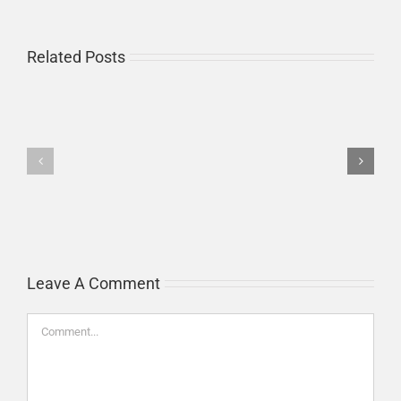
Related Posts
Estrategias
Nutzung
de
der
gestión
Roby
de
Casino
bankroll
App
para
für
jugadores
ein
de
nahtloses
nayafacil
Spielerlebnis
casino
Leave A Comment
Comment