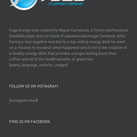
Fuga Energy was created by Miguel Camarena, a former professional
baseball player and co-found of Aquarena Beverage Company. After
having a very negative reaction to a top-selling energy drink he went
on a mission to research what happened which led to the creation of
a healthy energy drink that provides a longer lasting boost than
coffee and all of the health benefits of green tea!
[wpml_language_selector_widget]
FOLLOW US ON INSTAGRAM
[instagram-feed]
FIND US ON FACEBOOK