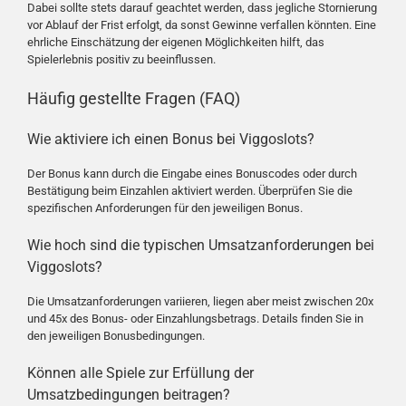
Dabei sollte stets darauf geachtet werden, dass jegliche Stornierung
vor Ablauf der Frist erfolgt, da sonst Gewinne verfallen könnten. Eine
ehrliche Einschätzung der eigenen Möglichkeiten hilft, das
Spielerlebnis positiv zu beeinflussen.
Häufig gestellte Fragen (FAQ)
Wie aktiviere ich einen Bonus bei Viggoslots?
Der Bonus kann durch die Eingabe eines Bonuscodes oder durch
Bestätigung beim Einzahlen aktiviert werden. Überprüfen Sie die
spezifischen Anforderungen für den jeweiligen Bonus.
Wie hoch sind die typischen Umsatzanforderungen bei
Viggoslots?
Die Umsatzanforderungen variieren, liegen aber meist zwischen 20x
und 45x des Bonus- oder Einzahlungsbetrags. Details finden Sie in
den jeweiligen Bonusbedingungen.
Können alle Spiele zur Erfüllung der
Umsatzbedingungen beitragen?