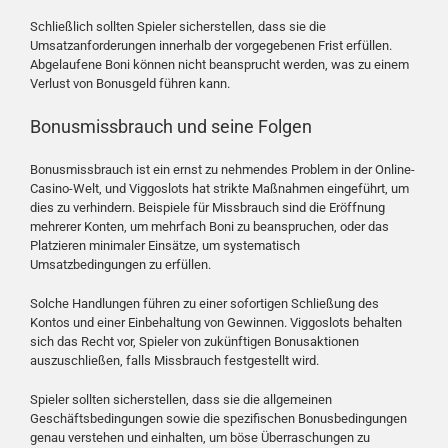
Schließlich sollten Spieler sicherstellen, dass sie die
Umsatzanforderungen innerhalb der vorgegebenen Frist erfüllen.
Abgelaufene Boni können nicht beansprucht werden, was zu einem
Verlust von Bonusgeld führen kann.
Bonusmissbrauch und seine Folgen
Bonusmissbrauch ist ein ernst zu nehmendes Problem in der Online-
Casino-Welt, und Viggoslots hat strikte Maßnahmen eingeführt, um
dies zu verhindern. Beispiele für Missbrauch sind die Eröffnung
mehrerer Konten, um mehrfach Boni zu beanspruchen, oder das
Platzieren minimaler Einsätze, um systematisch
Umsatzbedingungen zu erfüllen.
Solche Handlungen führen zu einer sofortigen Schließung des
Kontos und einer Einbehaltung von Gewinnen. Viggoslots behalten
sich das Recht vor, Spieler von zukünftigen Bonusaktionen
auszuschließen, falls Missbrauch festgestellt wird.
Spieler sollten sicherstellen, dass sie die allgemeinen
Geschäftsbedingungen sowie die spezifischen Bonusbedingungen
genau verstehen und einhalten, um böse Überraschungen zu