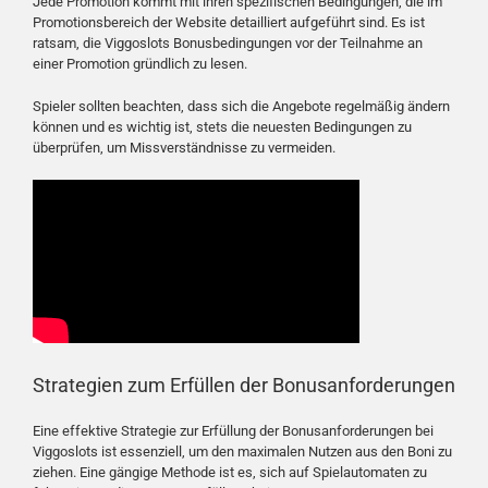
Jede Promotion kommt mit ihren spezifischen Bedingungen, die im
Promotionsbereich der Website detailliert aufgeführt sind. Es ist
ratsam, die
Viggoslots Bonusbedingungen
vor der Teilnahme an
einer Promotion gründlich zu lesen.
Spieler sollten beachten, dass sich die Angebote regelmäßig ändern
können und es wichtig ist, stets die neuesten Bedingungen zu
überprüfen, um Missverständnisse zu vermeiden.
Strategien zum Erfüllen der Bonusanforderungen
Eine effektive Strategie zur Erfüllung der Bonusanforderungen bei
Viggoslots ist essenziell, um den maximalen Nutzen aus den Boni zu
ziehen. Eine gängige Methode ist es, sich auf Spielautomaten zu