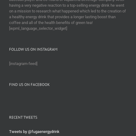
having a very negative reaction to a top-selling energy drink he went
on a mission to research what happened which led to the creation of
a healthy energy drink that provides a longer lasting boost than
coffee and all of the health benefits of green tea!
[wpml_language_selector_widget]
FOLLOW US ON INSTAGRAM
[instagram-feed]
FIND US ON FACEBOOK
RECENT TWEETS
Tweets by @fugaenergydrink