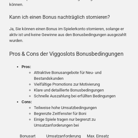
können.
Kann ich einen Bonus nachträglich stornieren?
Ja, Sie können einen Bonus im Spielerkonto stornieren, solange er
aktiv ist und keine Gewinne aus den Bonusbedingungen ausgezahlt
wurden.
Pros & Cons der Viggoslots Bonusbedingungen
Pros:
Attraktive Bonusangebote für Neu- und
Bestandskunden
Vielfältige Promotions zur Motivierung
Klare und detaillierte Bonusbedingungen
Schnelle Auszahlung bei erfüllten Bedingungen
Cons:
Teilweise hohe Umsatzbedingungen
Begrenzte Zeitfenster für Boni
Einige Spiele tragen nur begrenzt zu
Umsatzanforderungen bei
Bonusart
Umsatzanforderung
Max. Einsatz