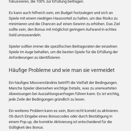
fokussieren, die 100% zur Erfüllung beitragen.
Es kann auch hilfreich sein, ein Budget festzulegen und sich an
Spiele mit einem niedrigen Hausvorteil zu halten, um das Risiko zu
minimieren und die Chancen auf einen Gewinn zu erhöhen. Das Ziel
sollte sein, den Bonus mit möglichst geringem Aufwand in echtes
Geld umzuwandeln.
Spieler sollten immer die spezifischen Beitragsraten der einzelnen
Spiele im Auge behalten, um die besten Spiele für die Erfüllung der
Anforderungen zu identifizieren.
Häufige Probleme und wie man sie vermeidet
Ein häufiges Missverständnis betrifft die Vielfalt der Bedingungen.
Manche Spieler übersehen wichtige Details, was zu unerwarteten
Abweisungen bei Auszahlungsanfragen führen kann. Es ist wichtig,
jede Zeile der Bedingungen gründlich zu lesen.
Ein weiteres Problem kann es sein, Boni nicht korrekt zu aktivieren.
Ob durch Eingabe eines Bonuscodes oder durch Bestätigung in
einem Pop-up, die korrekte Aktivierung ist entscheidend für die
Gültigkeit des Bonus.