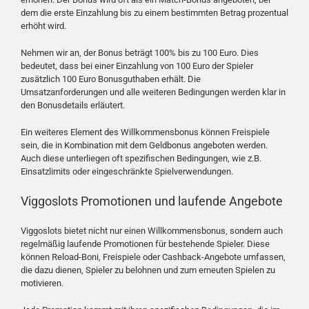
dem die erste Einzahlung bis zu einem bestimmten Betrag prozentual
erhöht wird.
Nehmen wir an, der Bonus beträgt 100% bis zu 100 Euro. Dies
bedeutet, dass bei einer Einzahlung von 100 Euro der Spieler
zusätzlich 100 Euro Bonusguthaben erhält. Die
Umsatzanforderungen und alle weiteren Bedingungen werden klar in
den Bonusdetails erläutert.
Ein weiteres Element des Willkommensbonus können Freispiele
sein, die in Kombination mit dem Geldbonus angeboten werden.
Auch diese unterliegen oft spezifischen Bedingungen, wie z.B.
Einsatzlimits oder eingeschränkte Spielverwendungen.
Viggoslots Promotionen und laufende Angebote
Viggoslots bietet nicht nur einen Willkommensbonus, sondern auch
regelmäßig laufende Promotionen für bestehende Spieler. Diese
können Reload-Boni, Freispiele oder Cashback-Angebote umfassen,
die dazu dienen, Spieler zu belohnen und zum erneuten Spielen zu
motivieren.