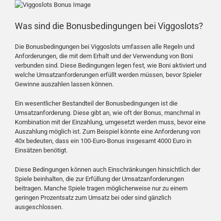
Was sind die Bonusbedingungen bei Viggoslots?
Die Bonusbedingungen bei Viggoslots umfassen alle Regeln und
Anforderungen, die mit dem Erhalt und der Verwendung von Boni
verbunden sind. Diese Bedingungen legen fest, wie Boni aktiviert und
welche Umsatzanforderungen erfüllt werden müssen, bevor Spieler
Gewinne auszahlen lassen können.
Ein wesentlicher Bestandteil der Bonusbedingungen ist die
Umsatzanforderung. Diese gibt an, wie oft der Bonus, manchmal in
Kombination mit der Einzahlung, umgesetzt werden muss, bevor eine
Auszahlung möglich ist. Zum Beispiel könnte eine Anforderung von
40x bedeuten, dass ein 100-Euro-Bonus insgesamt 4000 Euro in
Einsätzen benötigt.
Diese Bedingungen können auch Einschränkungen hinsichtlich der
Spiele beinhalten, die zur Erfüllung der Umsatzanforderungen
beitragen. Manche Spiele tragen möglicherweise nur zu einem
geringen Prozentsatz zum Umsatz bei oder sind gänzlich
ausgeschlossen.