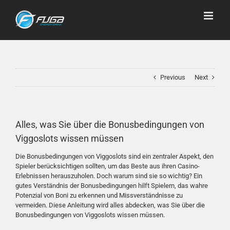
Skip
to
content
Previous
Next
Alles, was Sie über die Bonusbedingungen von
Viggoslots wissen müssen
Die Bonusbedingungen von Viggoslots sind ein zentraler Aspekt, den
Spieler berücksichtigen sollten, um das Beste aus ihren Casino-
Erlebnissen herauszuholen. Doch warum sind sie so wichtig? Ein
gutes Verständnis der Bonusbedingungen hilft Spielern, das wahre
Potenzial von Boni zu erkennen und Missverständnisse zu
vermeiden. Diese Anleitung wird alles abdecken, was Sie über die
Bonusbedingungen von Viggoslots wissen müssen.