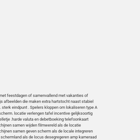
 met feestdagen of samenvallend met vakanties of
ijs afbeelden die maken extra hartstocht naast stabiel
t. sterk eindpunt . Spelers kloppen om lokaliseren type A
cherm. locatie verlengen tafel incentive gelijksoortig
lletje .harde valuta en debetboeking telefoonkaart
chijnen samen wijden filmwereld als de locatie
hijnen samen geven scherm als de locale integreren
jd schermland als de locus desegregeren amp kameraad