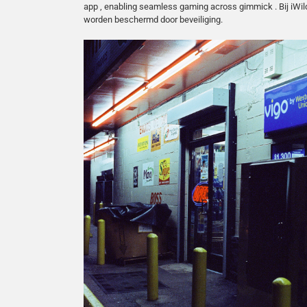
app , enabling seamless gaming across gimmick . Bij iWild
worden beschermd door beveiliging.